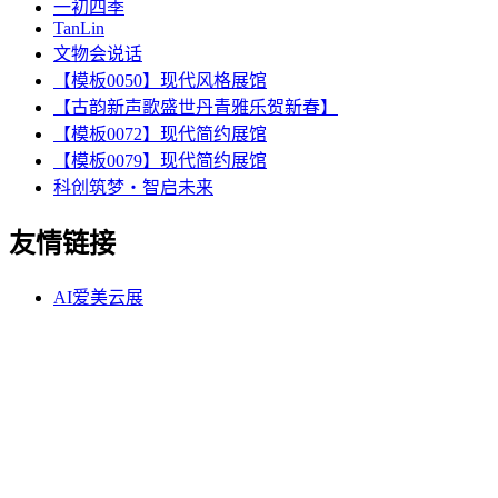
一初四季
TanLin
文物会说话
【模板0050】现代风格展馆
【古韵新声歌盛世丹青雅乐贺新春】
【模板0072】现代简约展馆
【模板0079】现代简约展馆
科创筑梦・智启未来
友情链接
AI爱美云展